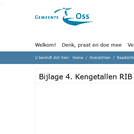
Ga naar de inhoud van deze pagina
Ga naar het zoeken
Ga naar het menu
Welkom!
Denk, praat en doe mee
Ve
U bevindt zich hier:
Home
Overzichten
Raadsinf
Bijlage 4. Kengetallen RI