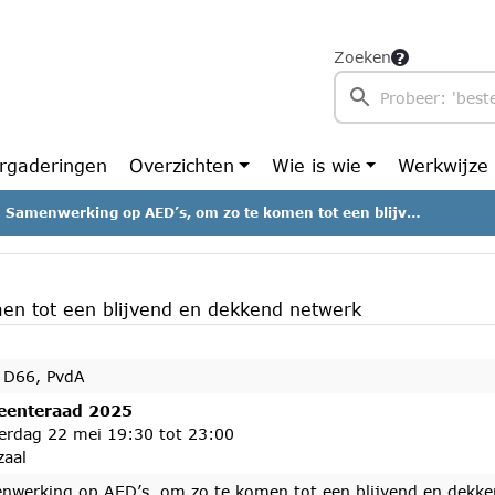
Zoeken
rgaderingen
Overzichten
Wie is wie
Werkwijze
Samenwerking op AED’s, om zo te komen tot een blijvend en dekkend netwerk
en tot een blijvend en dekkend netwerk
 D66, PvdA
enteraad 2025
erdag 22 mei 19:30 tot 23:00
zaal
nwerking op AED’s, om zo te komen tot een blijvend en dekke