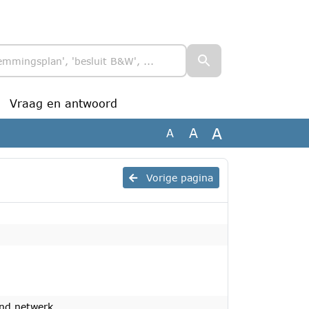
Vraag en antwoord
A
A
A
Vorige pagina
nd netwerk