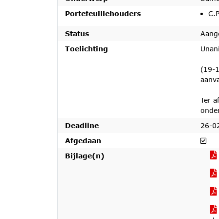
Portefeuillehouders
C.P
Status
Aang
Toelichting
Unan
(19-1
aanva
Ter a
onde
Deadline
26-0
Afg
Afgedaan
Bijlage(n)