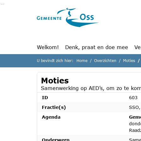
Ga naar de inhoud van deze pagina
Ga naar het zoeken
Ga naar het menu
Welkom!
Denk, praat en doe mee
Ve
U bevindt zich hier:
Home
Overzichten
Moties
Moties
Samenwerking op AED’s, om zo te kom
ID
603
Fractie(s)
SSO,
Agenda
Geme
dond
Raad
Onderwerp
Same