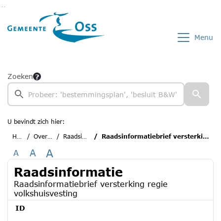
Ga naar de inhoud van deze pagina
Ga naar het zoeken
Ga naar het menu
Menu
Zoeken
U bevindt zich hier:
Home
Overzichten
Raadsinformatie
Raadsinformatiebrief versterking regie volkshuisvesting
A
A
A
Raadsinformatie
Raadsinformatiebrief versterking regie
volkshuisvesting
ID