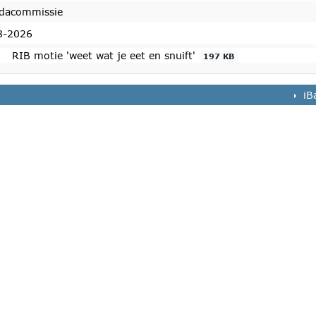
dacommissie
8-2026
RIB motie 'weet wat je eet en snuift'
197 KB
iB