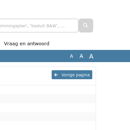
Vraag en antwoord
A
A
A
Vorige pagina