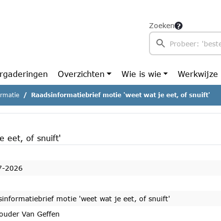
Zoeken
rgaderingen
Overzichten
Wie is wie
Werkwijze
ormatie
Raadsinformatiebrief motie 'weet wat je eet, of snuift'
 eet, of snuift'
7-2026
informatiebrief motie 'weet wat je eet, of snuift'
ouder Van Geffen