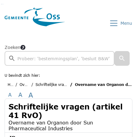
Ga naar de inhoud van deze pagina
Ga naar het zoeken
Ga naar het menu
Menu
Zoeken
U bevindt zich hier:
Home
Overzichten
Schriftelijke vragen (artikel 41 RvO)
Overname van Organon door Sun Pharmaceutical Industries
A
A
A
Schriftelijke vragen (artikel
41 RvO)
Overname van Organon door Sun
Pharmaceutical Industries