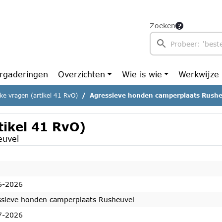
Zoeken
rgaderingen
Overzichten
Wie is wie
Werkwijze
ijke vragen (artikel 41 RvO)
Agressieve honden camperplaats Rush
rtikel 41 RvO)
euvel
6-2026
ssieve honden camperplaats Rusheuvel
7-2026