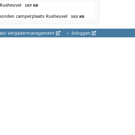
 Rusheuvel
187 KB
 honden camperplaats Rusheuvel
102 KB
abs Vergadermanagement
Inloggen