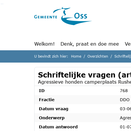
Ga naar de inhoud van deze pagina
Ga naar het zoeken
Ga naar het menu
Welkom!
Denk, praat en doe mee
Ve
U bevindt zich hier:
Home
Overzichten
Schriftel
Schriftelijke vragen (a
Agressieve honden camperplaats Rush
ID
768
Fractie
DDO
Datum vraag
03-0
Onderwerp
Agre
Datum antwoord
01-0