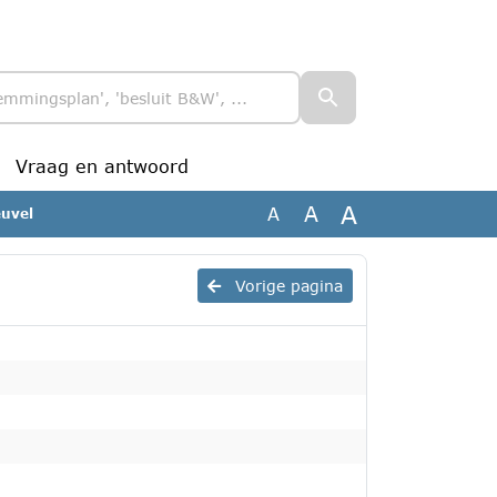
Vraag en antwoord
A
A
A
euvel
Vorige pagina