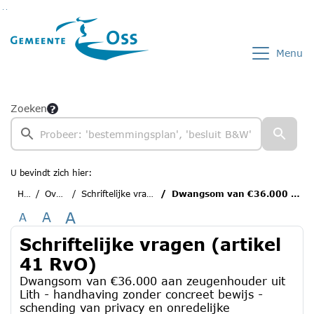
Ga naar de inhoud van deze pagina
Ga naar het zoeken
Ga naar het menu
Menu
Zoeken
U bevindt zich hier:
Home
Overzichten
Schriftelijke vragen (artikel 41 RvO)
Dwangsom van €36.000 aan zeugenhouder uit Lith - handhaving zonder concreet bewijs - schending van privacy en onredelijke
A
A
A
Schriftelijke vragen (artikel
41 RvO)
Dwangsom van €36.000 aan zeugenhouder uit
Lith - handhaving zonder concreet bewijs -
schending van privacy en onredelijke