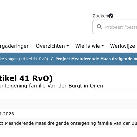
Zoeken
rgaderingen
Overzichten
Wie is wie
Werkwijze
ijke vragen (artikel 41 RvO)
Project Meanderende Maas dreigende onteigening familie Van
rtikel 41 RvO)
teigening familie Van der Burgt in Oijen
6-2026
ct Meanderende Maas dreigende onteigening familie Van der Bu