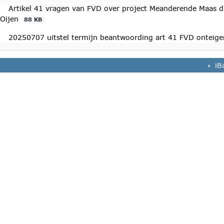
Artikel 41 vragen van FVD over project Meanderende Maas dr
 Oijen
88 KB
20250707 uitstel termijn beantwoording art 41 FVD onteig
iB