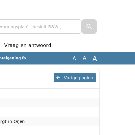
Vraag en antwoord
A
A
A
 der Burgt in Oijen
Vorige pagina
rgt in Oijen