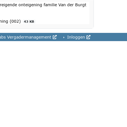
eigende onteigening familie Van der Burgt
ening (002)
43 KB
abs Vergadermanagement
Inloggen