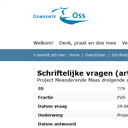
Ga naar de inhoud van deze pagina
Ga naar het zoeken
Ga naar het menu
Welkom!
Denk, praat en doe mee
Ve
U bevindt zich hier:
Home
Overzichten
Schriftel
Schriftelijke vragen (a
Project Meanderende Maas dreigende on
ID
779
Fractie
FVD
Datum vraag
29-0
Onderwerp
Proje
Datum antwoord