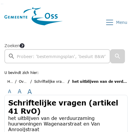
Ga naar de inhoud van deze pagina
Ga naar het zoeken
Ga naar het menu
Menu
Zoeken
U bevindt zich hier:
Home
Overzichten
Schriftelijke vragen (artikel 41 RvO)
het uitblijven van de verduurzaming huurwoningen Wagenaarstraat en Van Anrooijstraat
A
A
A
Schriftelijke vragen (artikel
41 RvO)
het uitblijven van de verduurzaming
huurwoningen Wagenaarstraat en Van
Anrooijstraat