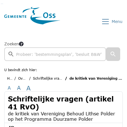
Ga naar de inhoud van deze pagina
Ga naar het zoeken
Ga naar het menu
Menu
Zoeken
U bevindt zich hier:
Home
Overzichten
Schriftelijke vragen (artikel 41 RvO)
de kritiek van Vereniging Behoud Lithse Polder op het Programma Duurzame Polder
A
A
A
Schriftelijke vragen (artikel
41 RvO)
de kritiek van Vereniging Behoud Lithse Polder
op het Programma Duurzame Polder