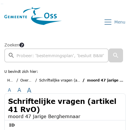
Ga naar de inhoud van deze pagina
Ga naar het zoeken
Ga naar het menu
Menu
Zoeken
U bevindt zich hier:
Home
Overzichten
Schriftelijke vragen (artikel 41 RvO)
moord 47 jarige Berghemnaar
A
A
A
Schriftelijke vragen (artikel
41 RvO)
moord 47 jarige Berghemnaar
ID