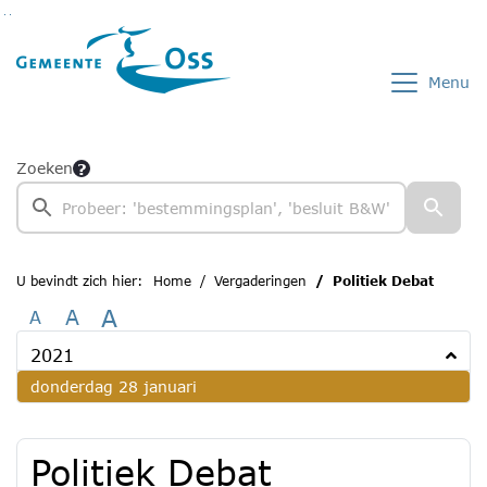
Ga naar de inhoud van deze pagina
Ga naar het zoeken
Ga naar het menu
Menu
Zoeken
U bevindt zich hier:
Home
Vergaderingen
Politiek Debat
A
A
A
2021
2021
donderdag 28 januari
Politiek Debat