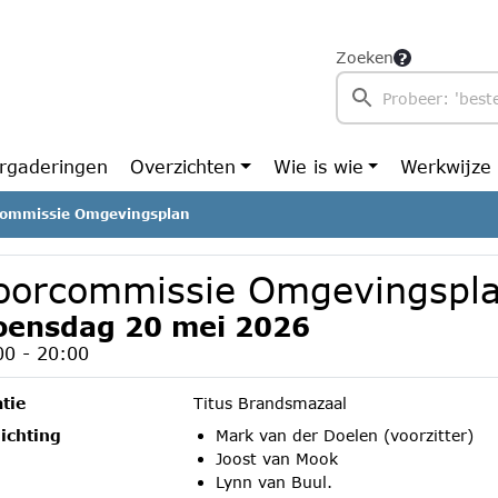
Zoeken
rgaderingen
Overzichten
Wie is wie
Werkwijze
ommissie Omgevingsplan
oorcommissie Omgevingspl
ensdag 20 mei 2026
00 - 20:00
tie
Titus Brandsmazaal
ichting
Mark van der Doelen (voorzitter)
Joost van Mook
Lynn van Buul.