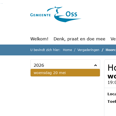
Ga naar de inhoud van deze pagina
Ga naar het zoeken
Ga naar het menu
Welkom!
Denk, praat en doe mee
Ve
U bevindt zich hier:
Home
Vergaderingen
Hoorc
H
2026
2026
woensdag 20 mei
wo
19:
Loca
Toel