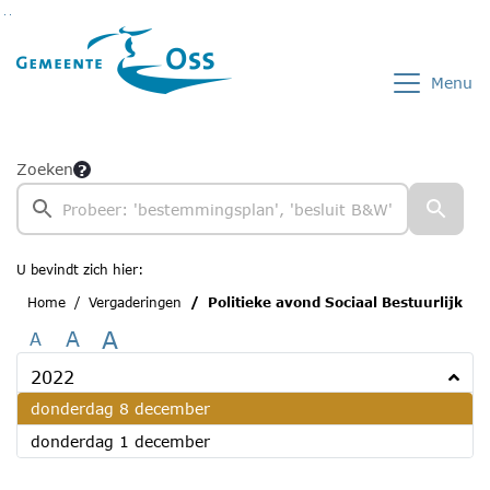
Ga naar de inhoud van deze pagina
Ga naar het zoeken
Ga naar het menu
Menu
Zoeken
U bevindt zich hier:
Home
Vergaderingen
Politieke avond Sociaal Bestuurlijk
A
A
A
2022
2022
donderdag 8 december
2022
donderdag 1 december