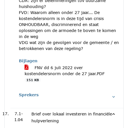
CDA: zijn er belemmeringen tov duurzame
huishouding?
FVD: Waarom alleen onder 27 jaar…. De
kostendelersnorm is in deze tijd van crisis
ONHOUDBAAR, discriminerend en staat
oplossingen om de armoede te boven te komen
in de weg
VDG wat zĳn de gevolgen voor de gemeente / en
betrokkenen van deze regeling?
Bijlagen
FNV dd 6 juli 2022 over
kostendelersnorm onder de 27 jaar.PDF
151 KB
Sprekers
7.1-
Brief over lokaal investeren in financiële
I.04
hulpverlening