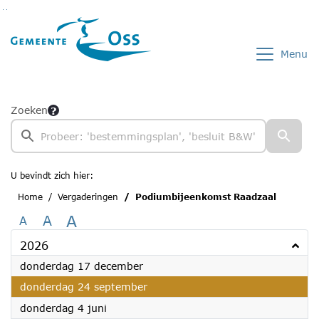
Ga naar de inhoud van deze pagina
Ga naar het zoeken
Ga naar het menu
Menu
Zoeken
U bevindt zich hier:
Home
Vergaderingen
Podiumbijeenkomst Raadzaal
A
A
A
2026
2026
donderdag 17 december
2026
donderdag 24 september
2026
donderdag 4 juni