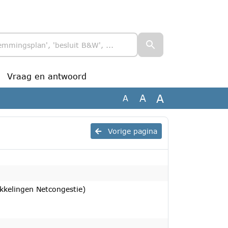
Vraag en antwoord
A
A
A
Vorige pagina
kkelingen Netcongestie)