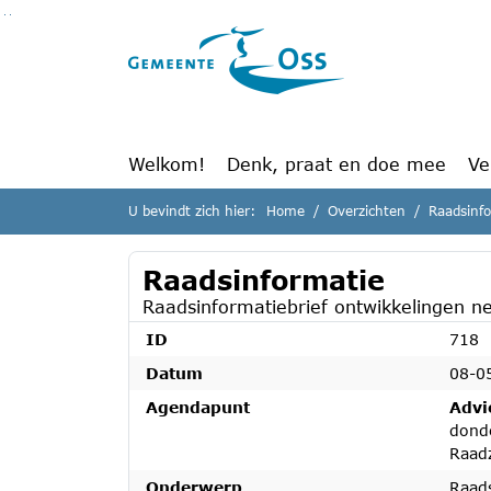
Ga naar de inhoud van deze pagina
Ga naar het zoeken
Ga naar het menu
Welkom!
Denk, praat en doe mee
Ve
U bevindt zich hier:
Home
Overzichten
Raadsinf
Raadsinformatie
Raadsinformatiebrief ontwikkelingen n
ID
718
Datum
08-0
Agendapunt
Advi
dond
Raad
Onderwerp
Raads