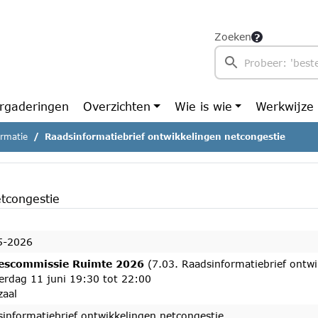
Zoeken
rgaderingen
Overzichten
Wie is wie
Werkwijze
ormatie
Raadsinformatiebrief ontwikkelingen netcongestie
etcongestie
5-2026
escommissie Ruimte 2026
(7.03. Raadsinformatiebrief ontwi
erdag 11 juni 19:30 tot 22:00
zaal
informatiebrief ontwikkelingen netcongestie