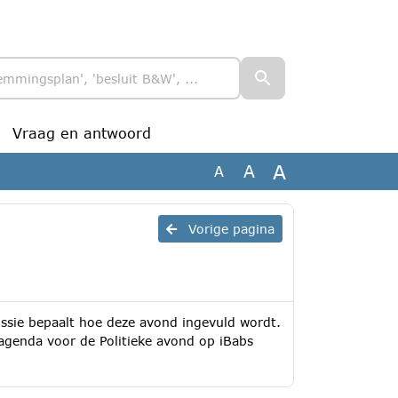
Vraag en antwoord
A
A
A
Vorige pagina
ssie bepaalt hoe deze avond ingevuld wordt.
genda voor de Politieke avond op iBabs