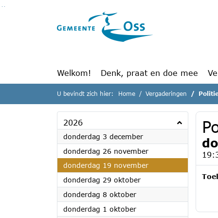
Ga naar de inhoud van deze pagina
Ga naar het zoeken
Ga naar het menu
Welkom!
Denk, praat en doe mee
Ve
U bevindt zich hier:
Home
Vergaderingen
Polit
Po
2026
2026
donderdag 3 december
do
2026
donderdag 26 november
19:
2026
donderdag 19 november
Toel
2026
donderdag 29 oktober
2026
donderdag 8 oktober
2026
donderdag 1 oktober