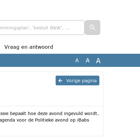
Vraag en antwoord
A
A
A
Vorige pagina
ssie bepaalt hoe deze avond ingevuld wordt.
genda voor de Politieke avond op iBabs