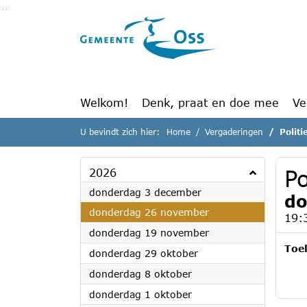
Ga naar de inhoud van deze pagina
Ga naar het zoeken
Ga naar het menu
Welkom!
Denk, praat en doe mee
Ve
U bevindt zich hier:
Home
Vergaderingen
Polit
Po
2026
2026
donderdag 3 december
do
2026
donderdag 26 november
19:
2026
donderdag 19 november
Toel
2026
donderdag 29 oktober
2026
donderdag 8 oktober
2026
donderdag 1 oktober