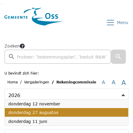
Ga naar de inhoud van deze pagina
Ga naar het zoeken
Ga naar het menu
Menu
Zoeken
U bevindt zich hier:
A
A
A
Home
Vergaderingen
Rekeningcommissie
2026
2026
donderdag 12 november
2026
donderdag 27 augustus
2026
donderdag 11 juni