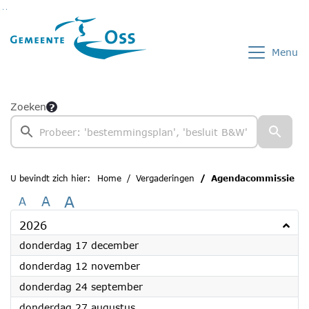
Ga naar de inhoud van deze pagina
Ga naar het zoeken
Ga naar het menu
Menu
Zoeken
U bevindt zich hier:
Home
Vergaderingen
Agendacommissie
A
A
A
2026
2026
donderdag 17 december
2026
donderdag 12 november
2026
donderdag 24 september
2026
donderdag 27 augustus