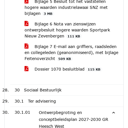
Bijlage 5 Besluit tot het vaststellen
hogere waarden industrielawaai SNZ met
bijlagen
3 MB
Bijlage 6 Nota van zienswijzen
ontwerpbesluit hogere waarden Sportpark
Nieuw Zevenbergen
111 KB
Bijlage 7 E-mail aan griffiers, raadsleden
en collegeleden (geanonimiseerd), met bijlage
Feitenoverzicht
509 KB
Dossier 1070 besluitblad
115 KB
30
Sociaal Bestuurlijk
30.1
Ter advisering
30.1.01
Ontwerpbegroting en
conceptbeleidsplan 2027-2030 GR
Heesch West