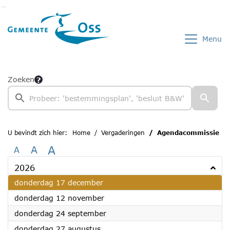
Ga naar de inhoud van deze pagina
Ga naar het zoeken
Ga naar het menu
Menu
Zoeken
U bevindt zich hier:
Home
Vergaderingen
Agendacommissie
A
A
A
2026
2026
donderdag 17 december
2026
donderdag 12 november
2026
donderdag 24 september
2026
donderdag 27 augustus