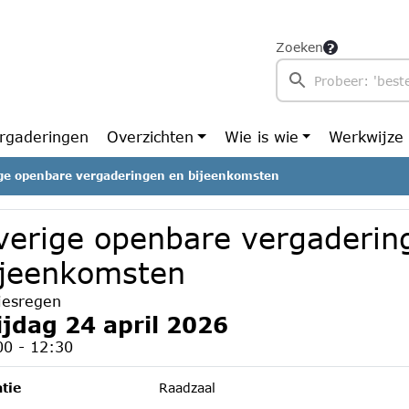
Zoeken
rgaderingen
Overzichten
Wie is wie
Werkwijze
ge openbare vergaderingen en bijeenkomsten
verige openbare vergaderin
ijeenkomsten
tjesregen
ijdag 24 april 2026
00 - 12:30
tie
Raadzaal