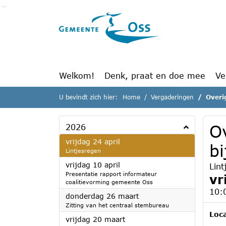
Ga naar de inhoud van deze pagina
Ga naar het zoeken
Ga naar het menu
Welkom!
Denk, praat en doe mee
Ve
U bevindt zich hier:
Home
Vergaderingen
Overi
O
2026
2026
vrijdag 24 april
b
Lintjesregen
2026
vrijdag 10 april
Lin
Presentatie rapport informateur
vr
coalitievorming gemeente Oss
10:
2026
donderdag 26 maart
Zitting van het centraal stembureau
Loca
2026
vrijdag 20 maart