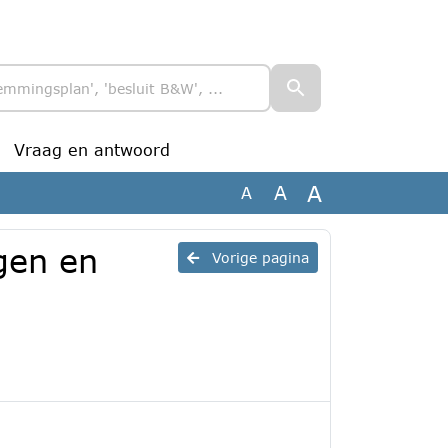
Vraag en antwoord
A
A
A
gen en
Vorige pagina