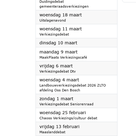
Duidingsdebat
gemeenteraadsverkiezingen
2026
woensdag 18 maart
Uitslagenavond
2026
woensdag 11 maart
Verkiezingsdebat
2026
dinsdag 10 maart
2026
maandag 9 maart
MaakPlaats Verkiezingscafé
2026
vrijdag 6 maart
Verkiezingsdebat Dtv
2026
woensdag 4 maart
Landbouwverkiezingsdebat 2026 ZLTO
afdeling Oss Den Bosch
2026
zondag 1 maart
Verkiezingsdebat Seniorenraad
2026
woensdag 25 februari
Chaoss Verkiezings/cultuur debat
2026
vrijdag 13 februari
Maaslanddebat