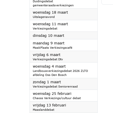
Duidingsdebat
gemeenteraadsverkiezingen
2026
woensdag 18 maart
Uitslagenavond
2026
woensdag 11 maart
Verkiezingsdebat
2026
dinsdag 10 maart
2026
maandag 9 maart
MaakPlaats Verkiezingscafé
2026
vrijdag 6 maart
Verkiezingsdebat Dtv
2026
woensdag 4 maart
Landbouwverkiezingsdebat 2026 ZLTO
afdeling Oss Den Bosch
2026
zondag 1 maart
Verkiezingsdebat Seniorenraad
2026
woensdag 25 februari
Chaoss Verkiezings/cultuur debat
2026
vrijdag 13 februari
Maaslanddebat