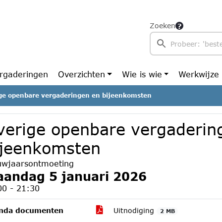
Zoeken
rgaderingen
Overzichten
Wie is wie
Werkwijze
ge openbare vergaderingen en bijeenkomsten
verige openbare vergaderin
ijeenkomsten
uwjaarsontmoeting
andag 5 januari 2026
00 - 21:30
nda documenten
Uitnodiging
2 MB