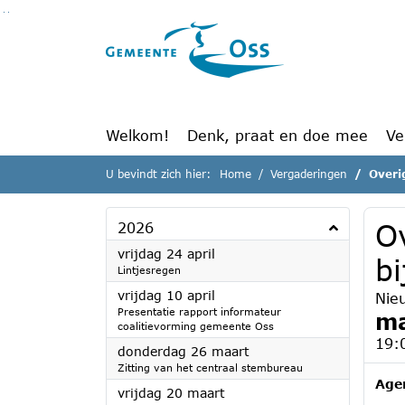
Ga naar de inhoud van deze pagina
Ga naar het zoeken
Ga naar het menu
Welkom!
Denk, praat en doe mee
Ve
U bevindt zich hier:
Home
Vergaderingen
Overi
O
2026
2026
vrijdag 24 april
b
Lintjesregen
2026
vrijdag 10 april
Nie
Presentatie rapport informateur
ma
coalitievorming gemeente Oss
19:
2026
donderdag 26 maart
Zitting van het centraal stembureau
Age
2026
vrijdag 20 maart