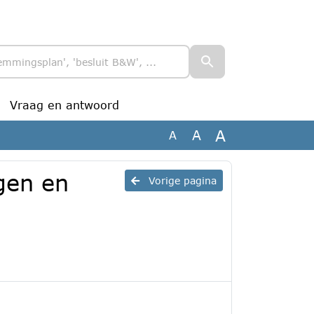
Vraag en antwoord
A
A
A
gen en
Vorige pagina