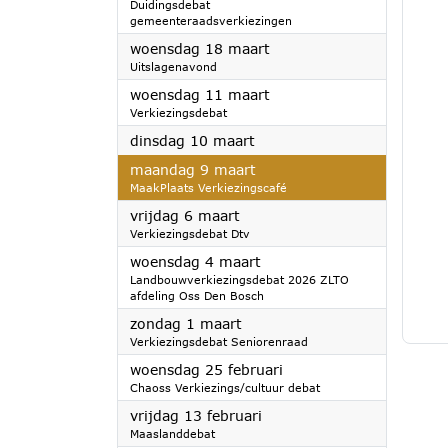
Duidingsdebat
gemeenteraadsverkiezingen
2026
woensdag 18 maart
Uitslagenavond
2026
woensdag 11 maart
Verkiezingsdebat
2026
dinsdag 10 maart
2026
maandag 9 maart
MaakPlaats Verkiezingscafé
2026
vrijdag 6 maart
Verkiezingsdebat Dtv
2026
woensdag 4 maart
Landbouwverkiezingsdebat 2026 ZLTO
afdeling Oss Den Bosch
2026
zondag 1 maart
Verkiezingsdebat Seniorenraad
2026
woensdag 25 februari
Chaoss Verkiezings/cultuur debat
2026
vrijdag 13 februari
Maaslanddebat