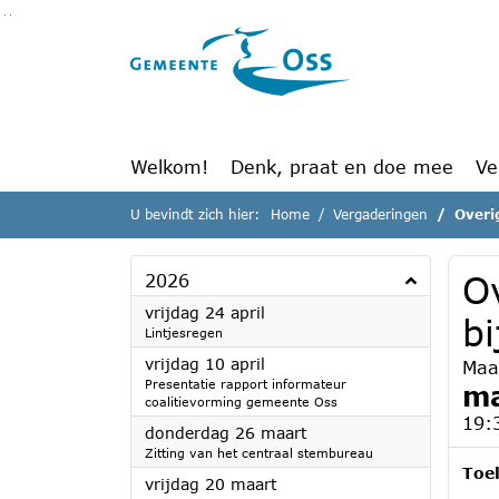
Ga naar de inhoud van deze pagina
Ga naar het zoeken
Ga naar het menu
Welkom!
Denk, praat en doe mee
Ve
U bevindt zich hier:
Home
Vergaderingen
Overi
O
2026
2026
vrijdag 24 april
b
Lintjesregen
2026
vrijdag 10 april
Maa
Presentatie rapport informateur
ma
coalitievorming gemeente Oss
19:
2026
donderdag 26 maart
Zitting van het centraal stembureau
Toel
2026
vrijdag 20 maart