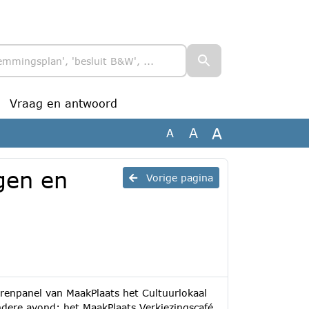
Vraag en antwoord
A
A
A
gen en
Vorige pagina
enpanel van MaakPlaats het Cultuurlokaal
dere avond: het MaakPlaats Verkiezingscafé.