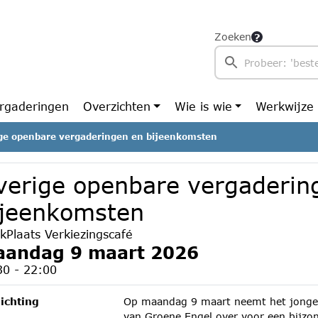
Zoeken
rgaderingen
Overzichten
Wie is wie
Werkwijze
ge openbare vergaderingen en bijeenkomsten
verige openbare vergaderin
ijeenkomsten
kPlaats Verkiezingscafé
andag 9 maart 2026
30 - 22:00
ichting
Op maandag 9 maart neemt het jonger
van Groene Engel over voor een bijzon