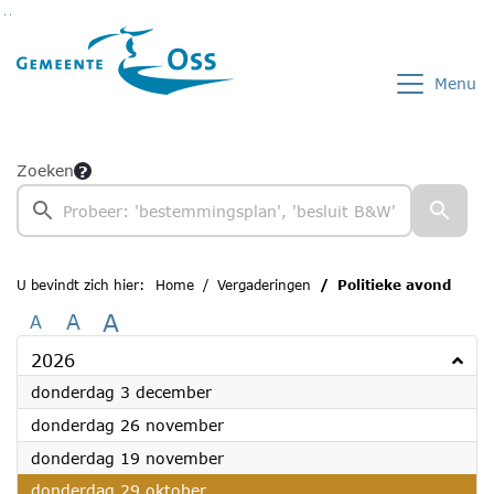
Ga naar de inhoud van deze pagina
Ga naar het zoeken
Ga naar het menu
Menu
Zoeken
U bevindt zich hier:
Home
Vergaderingen
Politieke avond
A
A
A
2026
2026
donderdag 3 december
2026
donderdag 26 november
2026
donderdag 19 november
2026
donderdag 29 oktober