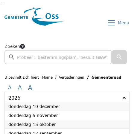
Ga naar de inhoud van deze pagina
Ga naar het zoeken
Ga naar het menu
Menu
Zoeken
U bevindt zich hier:
Home
Vergaderingen
Gemeenteraad
A
A
A
2026
2026
donderdag 10 december
2026
donderdag 5 november
2026
donderdag 15 oktober
2026
donderdag 17 september