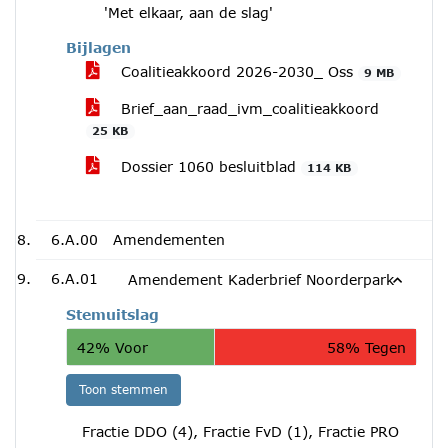
'Met elkaar, aan de slag'
Bijlagen
Coalitieakkoord 2026-2030_ Oss
9 MB
Brief_aan_raad_ivm_coalitieakkoord
25 KB
Dossier 1060 besluitblad
114 KB
6.A.00
Amendementen
6.A.01
Amendement Kaderbrief Noorderpark
Stemuitslag
42% Voor
58% Tegen
Toon stemmen
Fractie DDO (4), Fractie FvD (1), Fractie PRO