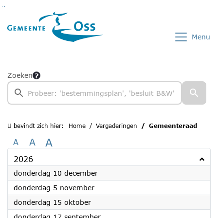
Ga naar de inhoud van deze pagina
Ga naar het zoeken
Ga naar het menu
Menu
Zoeken
U bevindt zich hier:
Home
Vergaderingen
Gemeenteraad
A
A
A
2026
2026
donderdag 10 december
2026
donderdag 5 november
2026
donderdag 15 oktober
2026
donderdag 17 september