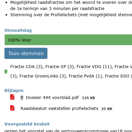
Mogelijkheid raadsfracties om het woord te voeren over de
de 1e termijn van 3 minuten per raadsfractie
Stemming over de Profielschets (met mogelijkheid stemve
Stemuitslag
100% Voor
Toon stemmen
Fractie CDA (3), Fractie SP (3), Fractie VDG (11), Fractie 
voor
(3), Fractie GroenLinks (3), Fractie PvdA (1), Fractie SSO 
Bijlagen
Dossier 444 voorblad.pdf
125 KB
Raadsbesluit vaststellen profielschets
25 KB
Voorgesteld besluit
gezien het voorstel van de vertrouwenscommissie van18 no