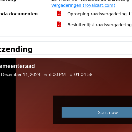
Vergaderingen (royalcast.com)
nda documenten
Oproeping raadsvergadering 
Besluitenlijst raadsvergaderi
tzending