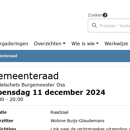
Zoeken
rgaderingen
Overzichten
Wie is wie
Werkwijze
enteraad
emeenteraad
fielschets Burgemeester Oss
ensdag 11 december 2024
30 - 20:00
tie
Raadzaal
zitter
Wobine Buijs-Glaudemans
ichting
Link naar de rechtstreekse uitzending