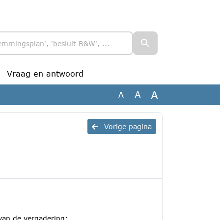
Vraag en antwoord
A
A
A
Vorige pagina
 van de vergadering: