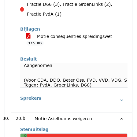
Fractie D66 (3), Fractie GroenLinks (2),
tegen
Fractie PvdA (1)
Bijlagen
Motie consequenties spreidingswet
115 KB
Besluit
Aangenomen
(Voor CDA, DDO, Beter Oss, FVD, VVD, VDG, SP
Tegen: PvdA, GroenLinks, D66)
Sprekers
20.b
Motie Asielbonus weigeren
Stemuitslag
6%