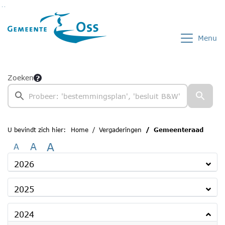
Ga naar de inhoud van deze pagina
Ga naar het zoeken
Ga naar het menu
Menu
Zoeken
U bevindt zich hier:
Home
Vergaderingen
Gemeenteraad
A
A
A
2026
2025
2024