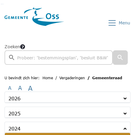
Ga naar de inhoud van deze pagina
Ga naar het zoeken
Ga naar het menu
Menu
Zoeken
U bevindt zich hier:
Home
Vergaderingen
Gemeenteraad
A
A
A
2026
2025
2024