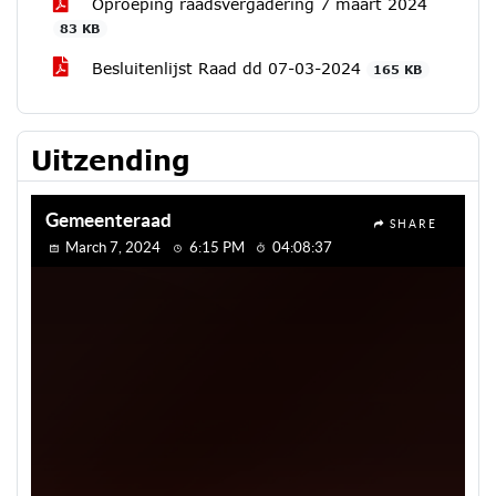
Oproeping raadsvergadering 7 maart 2024
83 KB
Besluitenlijst Raad dd 07-03-2024
165 KB
Uitzending