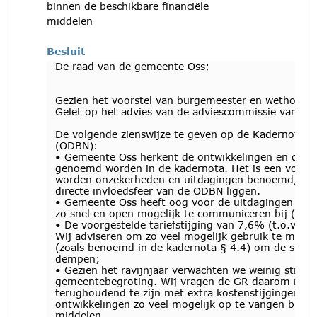
binnen de beschikbare financiële
middelen
Besluit
De raad van de gemeente Oss;
Gezien het voorstel van burgemeester en wethouder
Gelet op het advies van de adviescommissie van 1 f
De volgende zienswijze te geven op de Kadernota 
(ODBN):
• Gemeente Oss herkent de ontwikkelingen en daarb
genoemd worden in de kadernota. Het is een volled
worden onzekerheden en uitdagingen benoemd, waa
directe invloedsfeer van de ODBN liggen.
• Gemeente Oss heeft oog voor de uitdagingen va
zo snel en open mogelijk te communiceren bij (nieu
• De voorgestelde tariefstijging van 7,6% (t.o.v. 202
Wij adviseren om zo veel mogelijk gebruik te maken
(zoals benoemd in de kadernota § 4.4) om de stijgin
dempen;
• Gezien het ravijnjaar verwachten we weinig struct
gemeentebegroting. Wij vragen de GR daarom nog
terughoudend te zijn met extra kostenstijgingen (bui
ontwikkelingen zo veel mogelijk op te vangen binnen
middelen