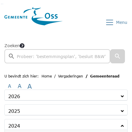
Ga naar de inhoud van deze pagina
Ga naar het zoeken
Ga naar het menu
Menu
Zoeken
U bevindt zich hier:
Home
Vergaderingen
Gemeenteraad
A
A
A
2026
2025
2024