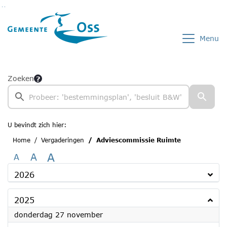
Ga naar de inhoud van deze pagina
Ga naar het zoeken
Ga naar het menu
Menu
Zoeken
U bevindt zich hier:
Home
Vergaderingen
Adviescommissie Ruimte
A
A
A
2026
2025
2025
donderdag 27 november