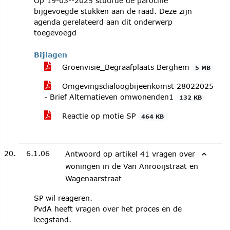
Op 19-03--2025 stuurde de parochie
bijgevoegde stukken aan de raad. Deze zijn
agenda gerelateerd aan dit onderwerp
toegevoegd
Bijlagen
Groenvisie_Begraafplaats Berghem
5 MB
Omgevingsdialoogbijeenkomst 28022025
- Brief Alternatieven omwonenden1
132 KB
Reactie op motie SP
464 KB
6.1.06
Antwoord op artikel 41 vragen over
woningen in de Van Anrooijstraat en
Wagenaarstraat
SP wil reageren.
PvdA heeft vragen over het proces en de
leegstand.