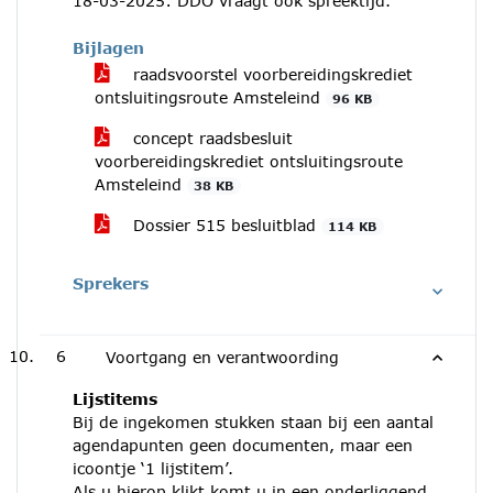
18-03-2025: DDO vraagt ook spreektijd.
Bijlagen
raadsvoorstel voorbereidingskrediet
ontsluitingsroute Amsteleind
96 KB
concept raadsbesluit
voorbereidingskrediet ontsluitingsroute
Amsteleind
38 KB
Dossier 515 besluitblad
114 KB
Sprekers
6
Voortgang en verantwoording
Lijstitems
Bij de ingekomen stukken staan bij een aantal
agendapunten geen documenten, maar een
icoontje ‘1 lijstitem’.
Als u hierop klikt komt u in een onderliggend