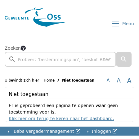
Ga naar de inhoud van deze pagina
Ga naar het zoeken
Ga naar het menu
Menu
Zoeken
A
A
A
U bevindt zich hier:
Home
Niet toegestaan
Niet toegestaan
Er is geprobeerd een pagina te openen waar geen
toestemming voor is.
Klik hier om terug te keren naar het dashboard.
iBabs Vergadermanagement
Inloggen